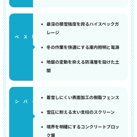
最深の積雪強度を誇るハイスペックガ
レージ
ペース
冬の作業を快適にする庫内照明と電源
地盤の変動を抑える防凍層を設けた土
間
着雪しにくい表面加工の樹脂フェンス
雪圧に耐える太い支柱のスクリーン
境界を明確にするコンクリートブロッ
ク塀