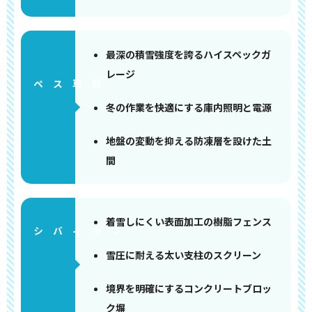
最深の積雪強度を誇るハイスペックガ
レージ
ペース
冬の作業を快適にする庫内照明と電源
地盤の変動を抑える防凍層を設けた土
間
着雪しにくい表面加工の樹脂フェンス
雪圧に耐える太い支柱のスクリーン
境界を明確にするコンクリートブロッ
ク塀