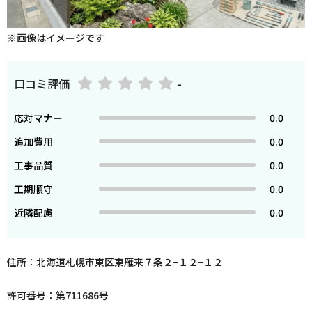
※画像はイメージです
口コミ評価
-
応対マナー
0.0
追加費用
0.0
工事品質
0.0
工期順守
0.0
近隣配慮
0.0
住所：北海道札幌市東区東雁来７条２−１２−１２
許可番号：第711686号