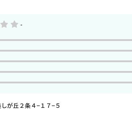
-
しが丘２条４−１７−５