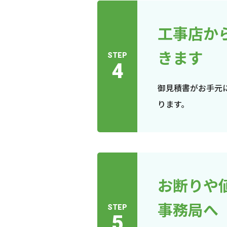
工事店か
きます
STEP
4
御見積書がお手元
ります。
お断りや
事務局へ
STEP
5