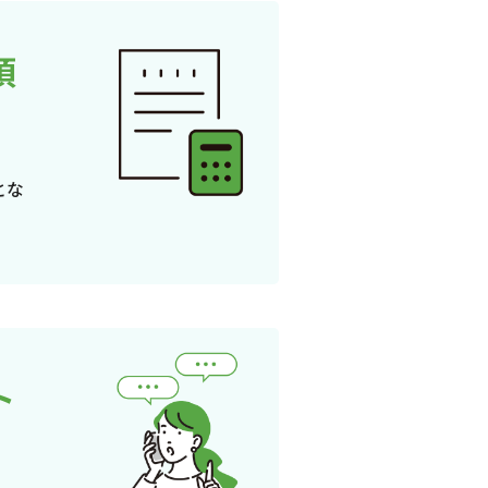
頂
とな
ト