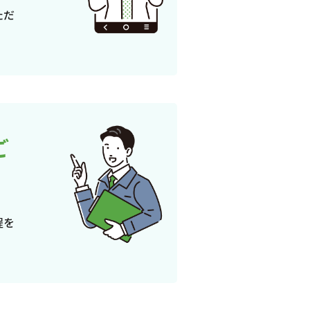
ただ
ご
程を