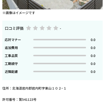
※画像はイメージです
口コミ評価
-
応対マナー
0.0
追加費用
0.0
工事品質
0.0
工期順守
0.0
近隣配慮
0.0
住所：北海道岩内郡岩内町字東山１０２−１
許可番号：第541123号