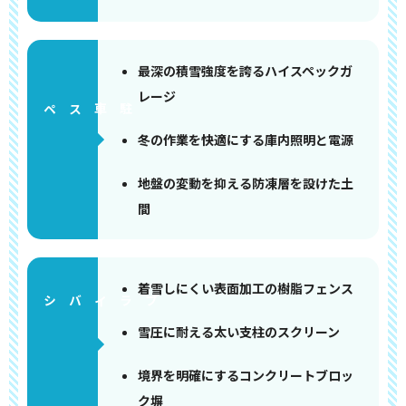
最深の積雪強度を誇るハイスペックガ
レージ
ペース
冬の作業を快適にする庫内照明と電源
地盤の変動を抑える防凍層を設けた土
間
着雪しにくい表面加工の樹脂フェンス
雪圧に耐える太い支柱のスクリーン
境界を明確にするコンクリートブロッ
ク塀