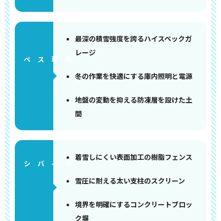
最深の積雪強度を誇るハイスペックガ
レージ
ペース
冬の作業を快適にする庫内照明と電源
地盤の変動を抑える防凍層を設けた土
間
着雪しにくい表面加工の樹脂フェンス
雪圧に耐える太い支柱のスクリーン
境界を明確にするコンクリートブロッ
ク塀