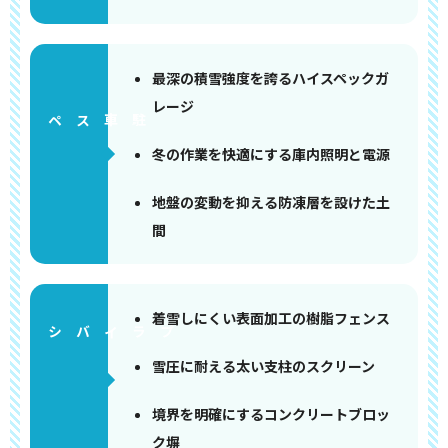
最深の積雪強度を誇るハイスペックガ
レージ
ペース
冬の作業を快適にする庫内照明と電源
地盤の変動を抑える防凍層を設けた土
間
着雪しにくい表面加工の樹脂フェンス
雪圧に耐える太い支柱のスクリーン
境界を明確にするコンクリートブロッ
ク塀