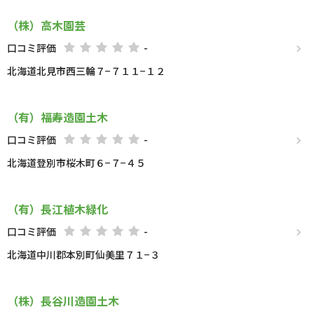
（株）高木園芸
口コミ評価
-
北海道北見市西三輪７−７１１−１２
（有）福寿造園土木
口コミ評価
-
北海道登別市桜木町６−７−４５
（有）長江植木緑化
口コミ評価
-
北海道中川郡本別町仙美里７１−３
（株）長谷川造園土木