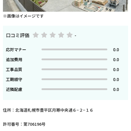
※画像はイメージです
口コミ評価
-
応対マナー
0.0
追加費用
0.0
工事品質
0.0
工期順守
0.0
近隣配慮
0.0
住所：北海道札幌市豊平区月寒中央通６−２−１６
許可番号：第706196号