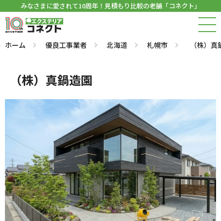
みなさまに愛されて10周年！見積もり比較の老舗「コネクト」
ホーム
優良工事業者
北海道
札幌市
（株）真
（株）真鍋造園