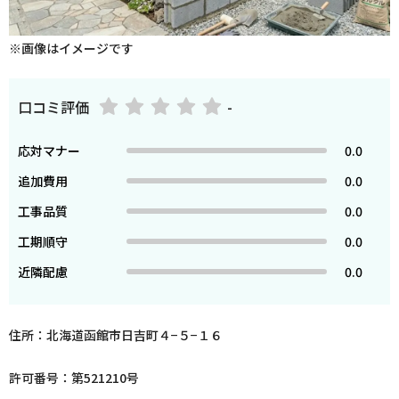
※画像はイメージです
口コミ評価
-
応対マナー
0.0
追加費用
0.0
工事品質
0.0
工期順守
0.0
近隣配慮
0.0
住所：北海道函館市日吉町４−５−１６
許可番号：第521210号