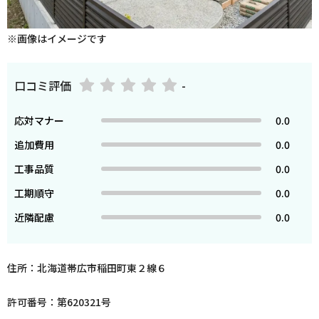
※画像はイメージです
口コミ評価
-
応対マナー
0.0
追加費用
0.0
工事品質
0.0
工期順守
0.0
近隣配慮
0.0
住所：北海道帯広市稲田町東２線６
許可番号：第620321号