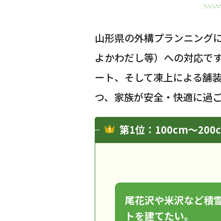
山形県の外構プランニング
よかわだし等）への対応で
ート、そして凍上による舗
つ、家族が安全・快適に過
第1位：100cm〜2
尾花沢や米沢など積
トを建てたい。