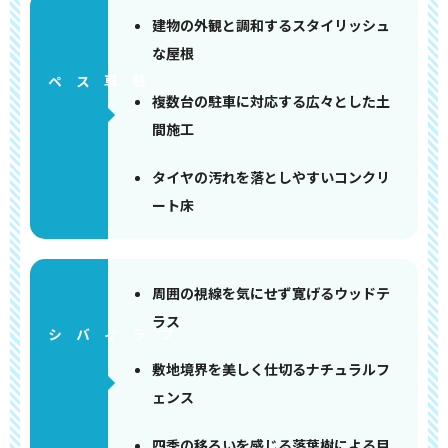
建物の外観と調和するスタイリッシュ
な屋根
ペース
複数台の駐車に対応する広々とした土
間施工
タイヤの汚れを落としやすいコンクリ
ート床
周囲の視線を気にせず寛げるウッドテ
ラス
敷地境界を美しく仕切るナチュラルフ
ェンス
四季の移ろいを感じる落葉樹による目