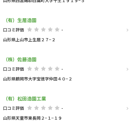
山形県西置賜郡白鷹町大字十王１９１９−５
（有）生居造園
口コミ評価
-
山形県上山市上生居２７−２
（株）佐藤造園
口コミ評価
-
山形県鶴岡市大字宝徳字仲田４０−２
（有）松田造園工業
口コミ評価
-
山形県天童市東長岡２−１−１９