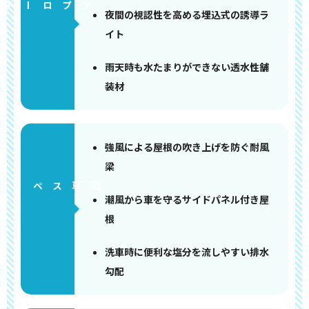
アプローチ
夜間の視認性を高める埋込式の誘導ラ
イト
雨天時も水たまりができない透水性舗
装材
強風による屋根の吹き上げを防ぐ耐風
梁
ペース
潮風から車を守るサイドパネル付き屋
根
洗車時に便利な塩分を流しやすい排水
勾配