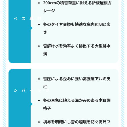
200cmの積雪荷重に耐える折板屋根ガ
レージ
ペース
冬のタイヤ交換も快適な庫内照明と広
さ
雪解け水を効率よく排出する大型排水
溝
雪圧による歪みに強い高強度アルミ支
柱
冬の景色に映える温かみのある木目調
格子
境界を明確にし雪の越境を防ぐ高尺フ