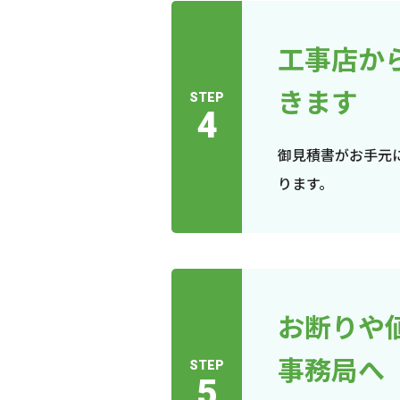
工事店か
きます
STEP
4
御見積書がお手元
ります。
お断りや
事務局へ
STEP
5