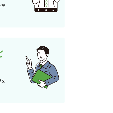
ただ
ご
程を