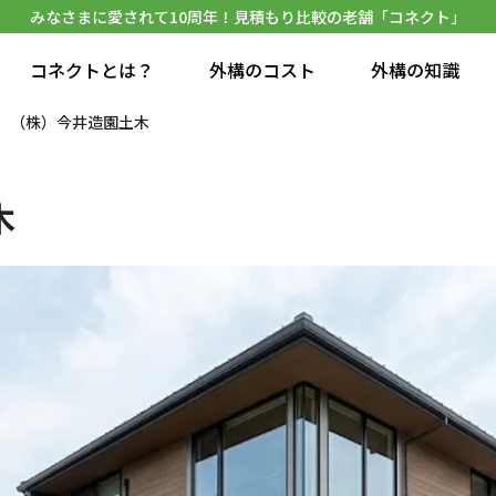
みなさまに愛されて10周年！見積もり比較の老舗「コネクト」
コネクトとは？
外構のコスト
外構の知識
（株）今井造園土木
木