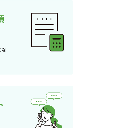
頂
とな
ト