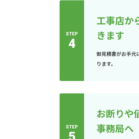
工事店か
きます
STEP
4
御見積書がお手元
ります。
お断りや
事務局へ
STEP
5