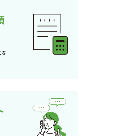
頂
とな
ト