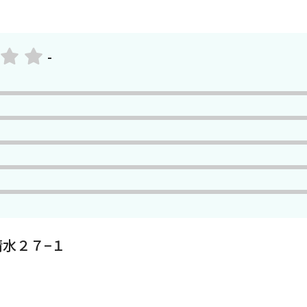
-
水２７−１