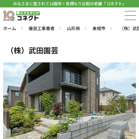
みなさまに愛されて10周年！見積もり比較の老舗「コネクト」
ホーム
優良工事業者
山形県
東根市
（株）武
（株）武田園芸