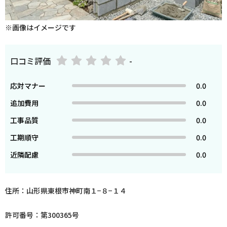
※画像はイメージです
口コミ評価
-
応対マナー
0.0
追加費用
0.0
工事品質
0.0
工期順守
0.0
近隣配慮
0.0
住所：山形県東根市神町南１−８−１４
許可番号：第300365号