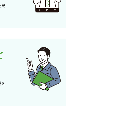
ただ
ご
程を