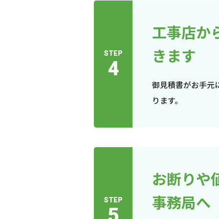
工事店か
きます
STEP
4
御見積書がお手元
ります。
お断りや
事務局へ
STEP
5