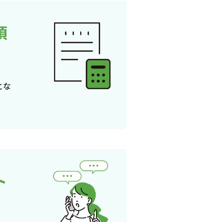
頂
とな
ト