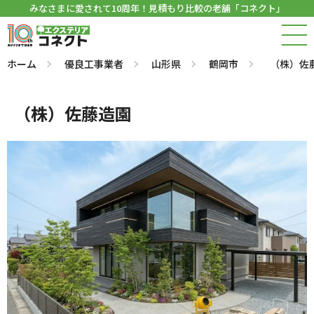
みなさまに愛されて10周年！見積もり比較の老舗「コネクト」
ホーム
優良工事業者
山形県
鶴岡市
（株）佐
（株）佐藤造園