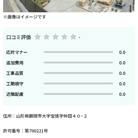
※画像はイメージです
口コミ評価
-
応対マナー
0.0
追加費用
0.0
工事品質
0.0
工期順守
0.0
近隣配慮
0.0
住所：山形県鶴岡市大字宝徳字仲田４０−２
許可番号：第700221号