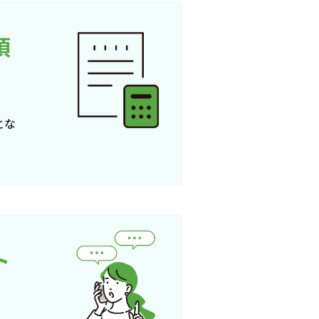
頂
とな
ト