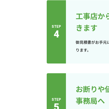
工事店か
きます
STEP
4
御見積書がお手元
ります。
お断りや
事務局へ
STEP
5