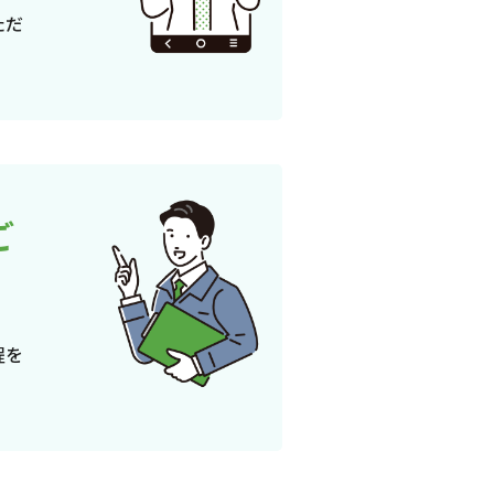
ただ
ご
程を