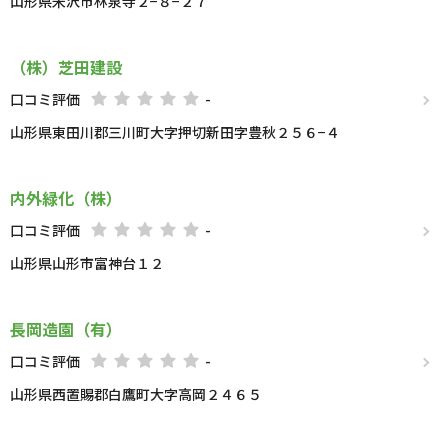
山形県米沢市林泉寺２−８−２７
（株）芝田建設
口コミ評価
-
山形県東田川郡三川町大字押切新田字豊秋２５６−４
内外緑化（株）
口コミ評価
-
山形県山形市富神台１２
長岡造園（有）
口コミ評価
-
山形県西置賜郡白鷹町大字高岡２４６５