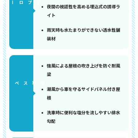
アプローチ
夜間の視認性を高める埋込式の誘導ラ
イト
雨天時も水たまりができない透水性舗
装材
強風による屋根の吹き上げを防ぐ耐風
梁
ペース
潮風から車を守るサイドパネル付き屋
根
洗車時に便利な塩分を流しやすい排水
勾配