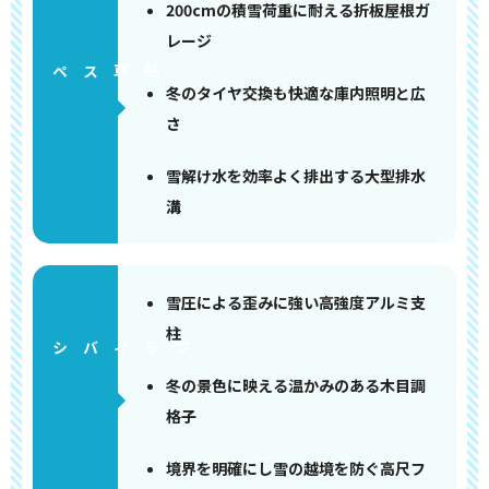
200cmの積雪荷重に耐える折板屋根ガ
レージ
ペース
冬のタイヤ交換も快適な庫内照明と広
さ
雪解け水を効率よく排出する大型排水
溝
雪圧による歪みに強い高強度アルミ支
柱
冬の景色に映える温かみのある木目調
格子
境界を明確にし雪の越境を防ぐ高尺フ