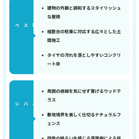
建物の外観と調和するスタイリッシュ
な屋根
ペース
複数台の駐車に対応する広々とした土
間施工
タイヤの汚れを落としやすいコンクリ
ート床
周囲の視線を気にせず寛げるウッドテ
ラス
敷地境界を美しく仕切るナチュラルフ
ェンス
四季の移ろいを感じる落葉樹による目