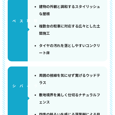
建物の外観と調和するスタイリッシュ
な屋根
ペース
複数台の駐車に対応する広々とした土
間施工
タイヤの汚れを落としやすいコンクリ
ート床
周囲の視線を気にせず寛げるウッドテ
ラス
敷地境界を美しく仕切るナチュラルフ
ェンス
四季の移ろいを感じる落葉樹による目