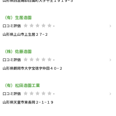
山形県西置賜郡白鷹町大字十王１９１９−５
（有）生居造園
口コミ評価
-
山形県上山市上生居２７−２
（株）佐藤造園
口コミ評価
-
山形県鶴岡市大字宝徳字仲田４０−２
（有）松田造園工業
口コミ評価
-
山形県天童市東長岡２−１−１９