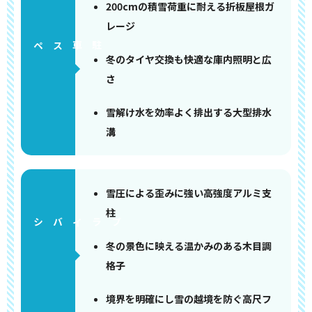
200cmの積雪荷重に耐える折板屋根ガ
レージ
ペース
冬のタイヤ交換も快適な庫内照明と広
さ
雪解け水を効率よく排出する大型排水
溝
雪圧による歪みに強い高強度アルミ支
柱
冬の景色に映える温かみのある木目調
格子
境界を明確にし雪の越境を防ぐ高尺フ