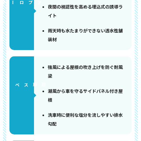
アプローチ
夜間の視認性を高める埋込式の誘導ラ
イト
雨天時も水たまりができない透水性舗
装材
強風による屋根の吹き上げを防ぐ耐風
梁
ペース
潮風から車を守るサイドパネル付き屋
根
洗車時に便利な塩分を流しやすい排水
勾配