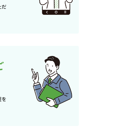
ただ
ご
程を