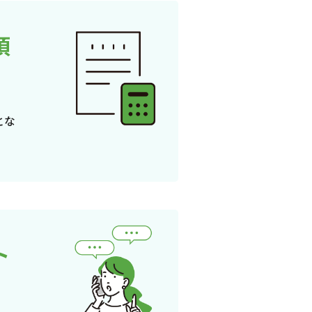
頂
とな
ト