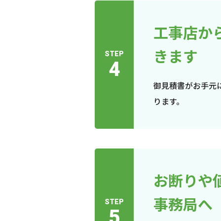
工事店か
きます
STEP
4
御見積書がお手元
ります。
お断りや
事務局へ
STEP
5