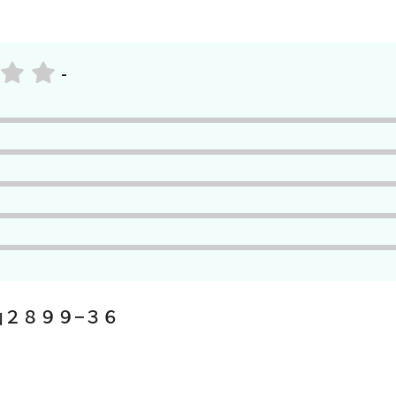
-
２８９９−３６