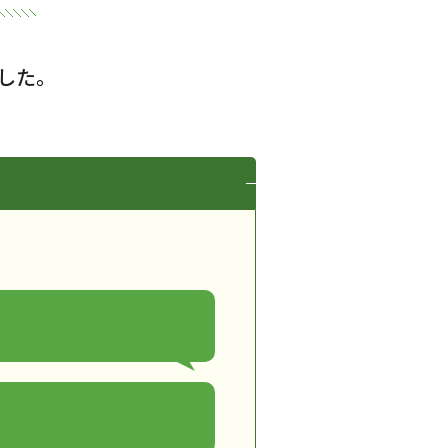
した。
」