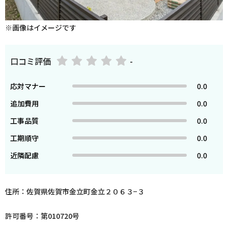
※画像はイメージです
口コミ評価
-
応対マナー
0.0
追加費用
0.0
工事品質
0.0
工期順守
0.0
近隣配慮
0.0
住所：佐賀県佐賀市金立町金立２０６３−３
許可番号：第010720号