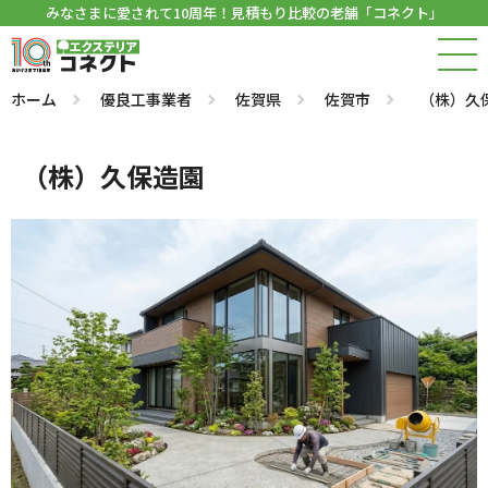
みなさまに愛されて10周年！見積もり比較の老舗「コネクト」
ホーム
優良工事業者
佐賀県
佐賀市
（株）久
（株）久保造園