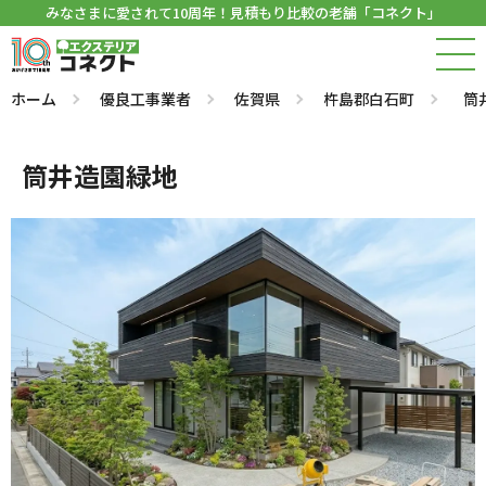
みなさまに愛されて10周年！見積もり比較の老舗「コネクト」
ホーム
優良工事業者
佐賀県
杵島郡白石町
筒
筒井造園緑地