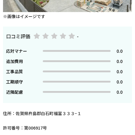
※画像はイメージです
口コミ評価
-
応対マナー
0.0
追加費用
0.0
工事品質
0.0
工期順守
0.0
近隣配慮
0.0
住所：佐賀県杵島郡白石町福富３３３−１
許可番号：第006917号