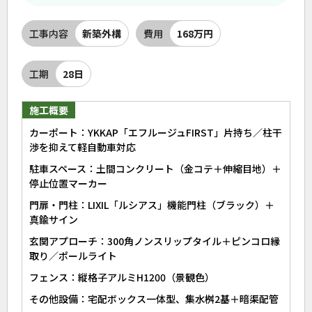
工事内容
新築外構
費用
168万円
工期
28日
施工概要
カーポート：YKKAP「エフルージュFIRST」片持ち／柱干
渉を抑えて軽自動車対応
駐車スペース：土間コンクリート（金コテ＋伸縮目地）＋
停止位置マーカー
門扉・門柱：LIXIL「ルシアス」機能門柱（ブラック）＋
真鍮サイン
玄関アプローチ：300角ノンスリップタイル＋ピンコロ縁
取り／ポールライト
フェンス：縦格子アルミH1200（景観色）
その他設備：宅配ボックス一体型、集水桝2基＋暗渠配管