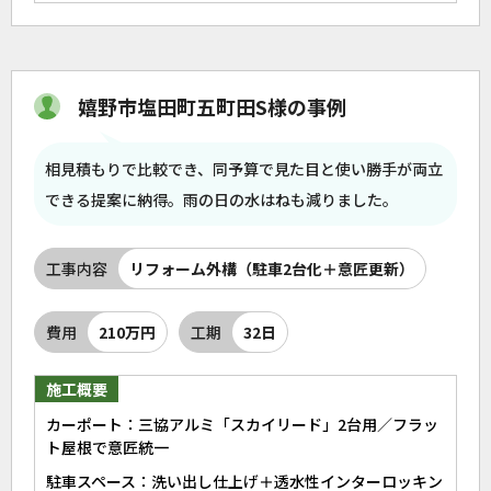
嬉野市塩田町五町田S様の事例
相見積もりで比較でき、同予算で見た目と使い勝手が両立
できる提案に納得。雨の日の水はねも減りました。
工事内容
リフォーム外構（駐車2台化＋意匠更新）
費用
210万円
工期
32日
施工概要
カーポート：三協アルミ「スカイリード」2台用／フラッ
ト屋根で意匠統一
駐車スペース：洗い出し仕上げ＋透水性インターロッキン