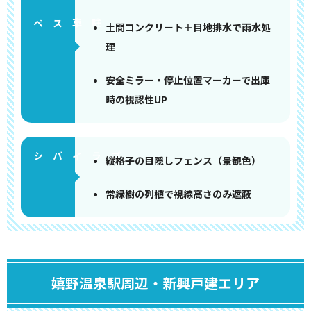
ペース
土間コンクリート＋目地排水で雨水処
理
安全ミラー・停止位置マーカーで出庫
時の視認性UP
縦格子の目隠しフェンス（景観色）
常緑樹の列植で視線高さのみ遮蔽
嬉野温泉駅周辺・新興戸建エリア