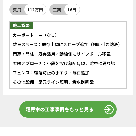
費用
112万円
工期
16日
施工概要
カーポート：—（なし）
駐車スペース：既存土間にスロープ追加（刷毛引き防滑）
門扉・門柱：既存活用／動線側にサインポール移設
玄関アプローチ：小段を設け勾配1/12、途中に踊り場
フェンス：転落防止の手すり・縁石追加
その他設備：足元ライン照明、集水桝新設
嬉野市の工事事例をもっと見る