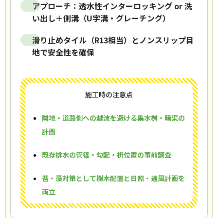
アプローチ：透水性インターロッキング or 洗
い出し＋側溝（U字溝・グレーチング）
滑り止めタイル（R13相当）とノンスリップ目
地で安全性を確保
施工時の注意点
隣地・道路側への越流を避ける集水桝・暗渠の
計画
既存排水の管径・勾配・枡位置の事前調査
苔・藻対策として樹木配置と日照・通風計画を
両立