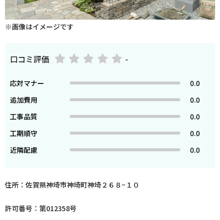
※画像はイメージです
口コミ評価
-
応対マナー
0.0
追加費用
0.0
工事品質
0.0
工期順守
0.0
近隣配慮
0.0
住所：佐賀県神埼市神埼町神埼２６８−１０
許可番号：第012358号