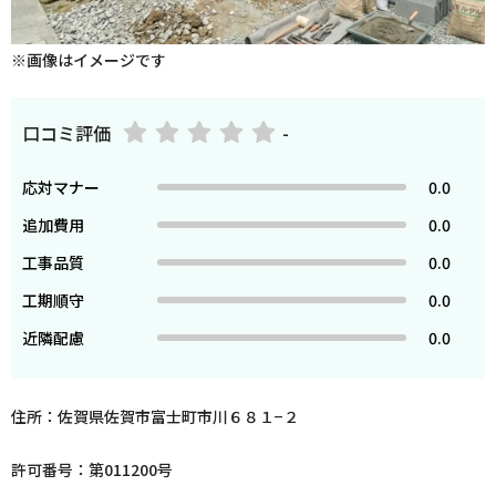
※画像はイメージです
口コミ評価
-
応対マナー
0.0
追加費用
0.0
工事品質
0.0
工期順守
0.0
近隣配慮
0.0
住所：佐賀県佐賀市富士町市川６８１−２
許可番号：第011200号