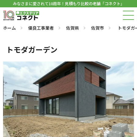
みなさまに愛されて10周年！見積もり比較の老舗「コネクト」
ホーム
優良工事業者
佐賀県
佐賀市
トモダガ
トモダガーデン