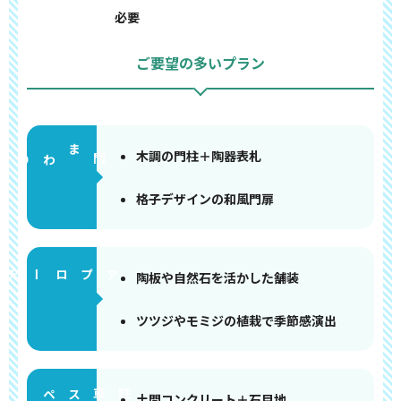
必要
ご要望の多いプラン
木調の門柱＋陶器表札
門まわり
格子デザインの和風門扉
アプローチ
陶板や自然石を活かした舗装
ツツジやモミジの植栽で季節感演出
ペース
土間コンクリート＋石目地