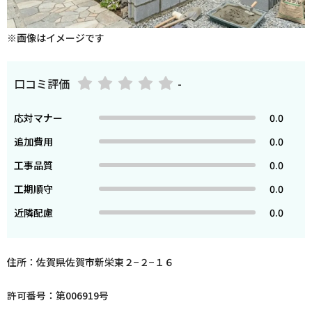
※画像はイメージです
口コミ評価
-
応対マナー
0.0
追加費用
0.0
工事品質
0.0
工期順守
0.0
近隣配慮
0.0
住所：佐賀県佐賀市新栄東２−２−１６
許可番号：第006919号