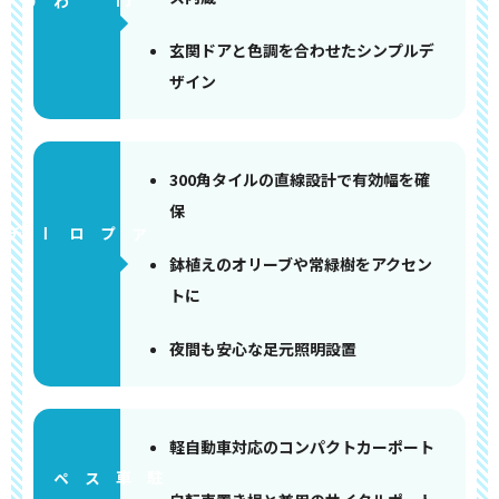
門まわり
玄関ドアと色調を合わせたシンプルデ
ザイン
300角タイルの直線設計で有効幅を確
保
アプローチ
鉢植えのオリーブや常緑樹をアクセン
トに
夜間も安心な足元照明設置
軽自動車対応のコンパクトカーポート
ペース