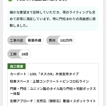
細かな要望まで反映していただき、夜のライティングも含
めて非常に満足しています。特に門柱まわりの高級感に感
動しました。
工事内容
新築外構
費用
182万円
工期
28日
施工概要
カーポート：LIXIL「ネスカR」片側支持タイプ
駐車スペース：土間コンクリート＋ピンコロ石ライン
門扉・門柱：ユニソン製のタイル貼り門柱＋宅配ボックス
一体型
玄関アプローチ：天然石（御影石）敷設＋スポットライト