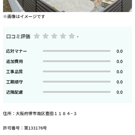
※画像はイメージです
口コミ評価
-
応対マナー
0.0
追加費用
0.0
工事品質
0.0
工期順守
0.0
近隣配慮
0.0
住所：大阪府堺市南区豊田１１８４−３
許可番号：第133176号