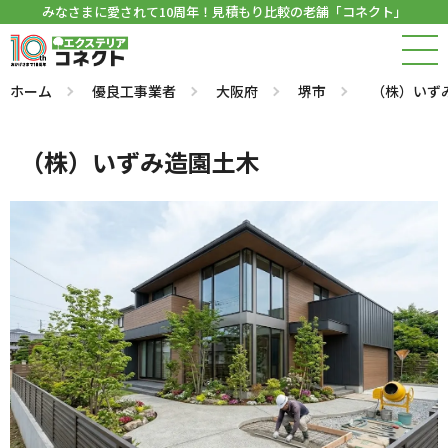
みなさまに愛されて10周年！見積もり比較の老舗「コネクト」
ホーム
優良工事業者
大阪府
堺市
（株）いず
（株）いずみ造園土木