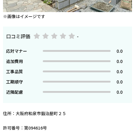
※画像はイメージです
口コミ評価
-
応対マナー
0.0
追加費用
0.0
工事品質
0.0
工期順守
0.0
近隣配慮
0.0
住所：大阪府和泉市鍛治屋町２５
許可番号：第094616号