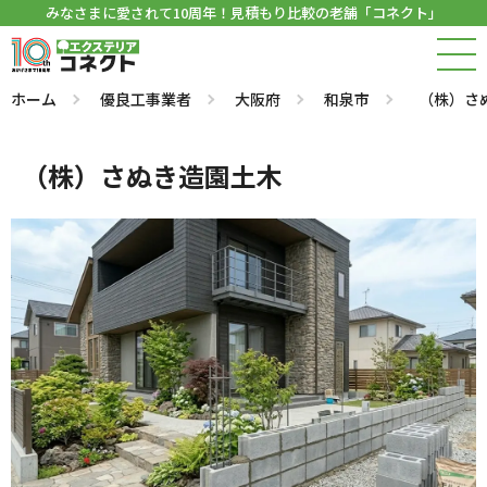
みなさまに愛されて10周年！見積もり比較の老舗「コネクト」
ホーム
優良工事業者
大阪府
和泉市
（株）さ
（株）さぬき造園土木