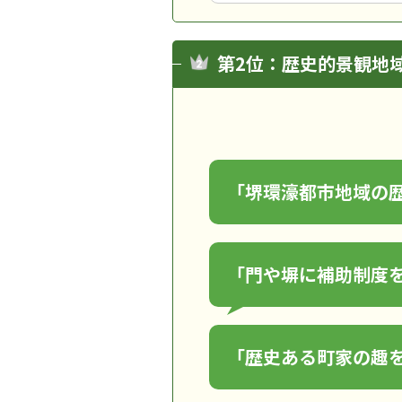
第2位：歴史的景観地
「堺環濠都市地域の
「門や塀に補助制度
「歴史ある町家の趣