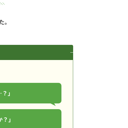
た。
…？」
か？」