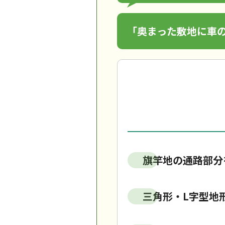
「奥まった敷地に車
旗竿地の通路部分
三角形・L字型地