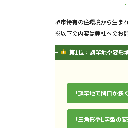
堺市特有の住環境から生ま
※以下の内容は弊社へのお
第1位：旗竿地や変形
「旗竿地で間口が狭
「三角形やL字型の