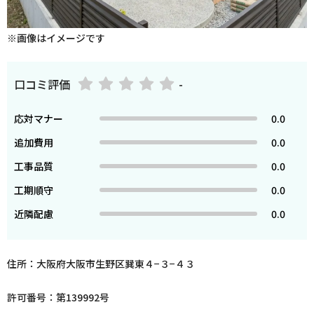
※画像はイメージです
口コミ評価
-
応対マナー
0.0
追加費用
0.0
工事品質
0.0
工期順守
0.0
近隣配慮
0.0
住所：大阪府大阪市生野区巽東４−３−４３
許可番号：第139992号