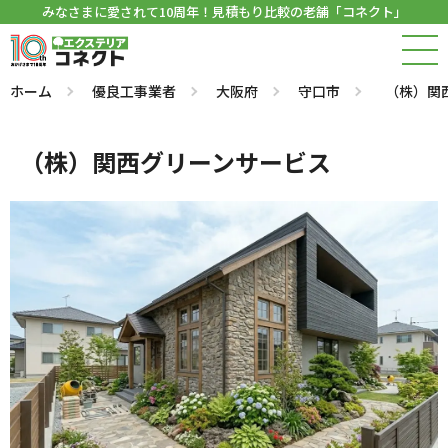
みなさまに愛されて10周年！見積もり比較の老舗「コネクト」
ホーム
優良工事業者
大阪府
守口市
（株）関
（株）関西グリーンサービス