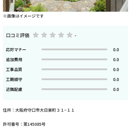
※画像はイメージです
口コミ評価
-
応対マナー
0.0
追加費用
0.0
工事品質
0.0
工期順守
0.0
近隣配慮
0.0
住所：大阪府守口市大日東町３１−１１
許可番号：第145085号