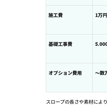
施工費
1万
基礎工事費
5.0
オプション費用
～数
スロープの長さや素材によ