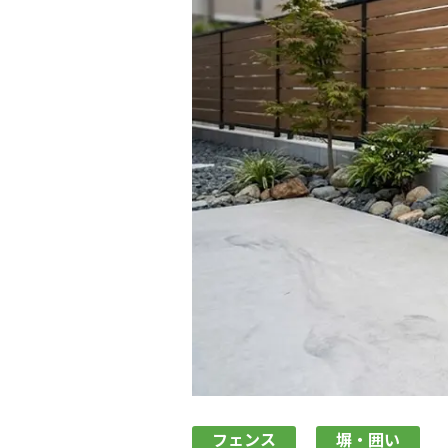
フェンス
塀・囲い