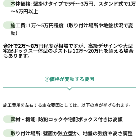
本体価格
: 壁掛けタイプで5千～3万円、スタンド式で1万
～5万円以上
施工費
:
1万～5万円
程度（取り付け場所や地盤状況で変
動）
合計で
2万～8万円
程度が相場ですが、高級デザインや大型
宅配ボックス一体型のポストは10万～20万円を超える場合
もあります。
②価格が変動する要因
施工費用を左右する主な要因としては、以下の点が挙げられます。
素材・機能
: 防犯ロックや宅配ボックス付きは高額
取り付け場所
: 壁面か独立型か、地盤の強度や高さ調整