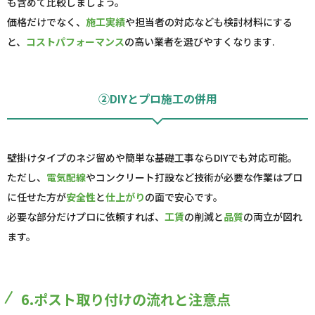
も含めて比較しましょう。
価格だけでなく、
施工実績
や担当者の対応なども検討材料にする
と、
コストパフォーマンス
の高い業者を選びやすくなります.
②DIYとプロ施工の併用
壁掛けタイプのネジ留めや簡単な基礎工事ならDIYでも対応可能。
ただし、
電気配線
やコンクリート打設など技術が必要な作業はプロ
に任せた方が
安全性
と
仕上がり
の面で安心です。
必要な部分だけプロに依頼すれば、
工賃
の削減と
品質
の両立が図れ
ます。
6.ポスト取り付けの流れと注意点