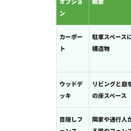
オプショ
概要
ン
カーポー
駐車スペース
ト
構造物
ウッドデ
リビングと庭
ッキ
の床スペース
目隠しフ
隣家や通行人
ェンス
る塀やフェン