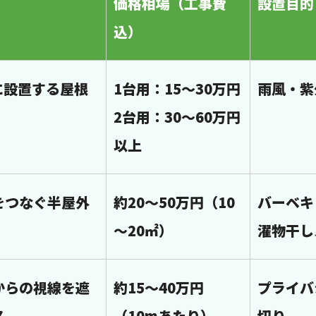
価格相場（工事費
設置目的
込）
に設置する屋根
1台用：15～30万円
雨風・紫
2台用：30～60万円
以上
をつなぐ半屋外
約20～50万円（10
バーベキ
～20㎡）
濯物干し
からの視線を遮
約15～40万円
プライバ
ス
（10mあたり）
切り