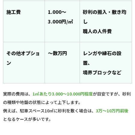
施工費
1.000～
砂利の搬入・敷き均
3.000円/㎡
し
職人の人件費
その他オプショ
～数万円
レンガや縁石の設
ン
置、
境界ブロックなど
実際の費用は、
1㎡あたり3.000～10.000円程度
が目安ですが、砂利
の種類や地盤の状態によって上下します。
例えば、駐車スペース10㎡に砂利を敷く場合は、
3万～10万円前後
となるケースが多いです。