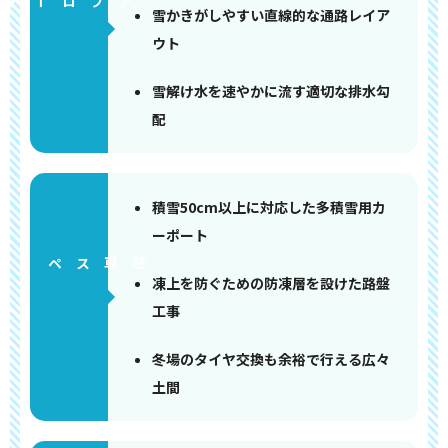
アプローチ
雪かきがしやすい直線的な通路レイア
ウト
雪解け水を速やかに流す適切な排水勾
配
積雪50cm以上に対応した多積雪用カ
ーポート
ペース
凍上を防ぐための防凍層を設けた路盤
工事
冬場のタイヤ交換も余裕で行える広々
土間