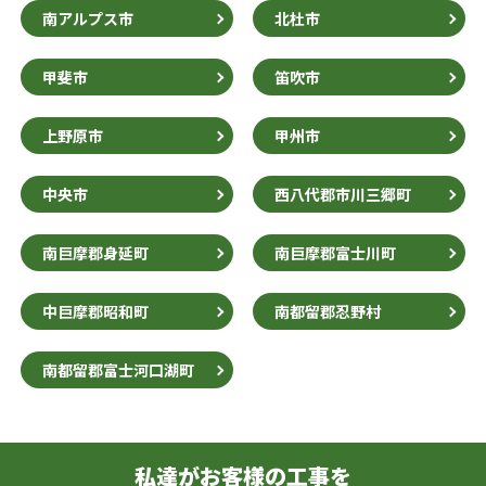
南アルプス市
北杜市
甲斐市
笛吹市
上野原市
甲州市
中央市
西八代郡市川三郷町
南巨摩郡身延町
南巨摩郡富士川町
中巨摩郡昭和町
南都留郡忍野村
南都留郡富士河口湖町
私達がお客様の工事を