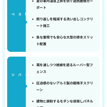
夏の車内温度上昇を防ぐ遮熱屋根カー
ポート
ペース
照り返しを軽減する洗い出しコンクリ
ート施工
急な雷雨でも安心な大型の排水スリッ
ト配置
風を通しつつ視線を遮るルーバー型フ
ェンス
圧迫感のないアルミ製の縦格子スクリ
ーン
建物と調和するモダンな目隠しパネル