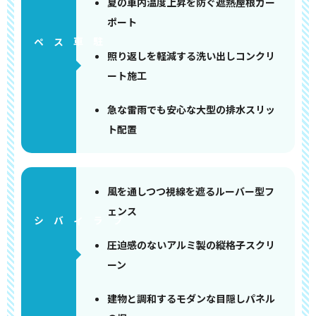
夏の車内温度上昇を防ぐ遮熱屋根カー
ポート
ペース
照り返しを軽減する洗い出しコンクリ
ート施工
急な雷雨でも安心な大型の排水スリッ
ト配置
風を通しつつ視線を遮るルーバー型フ
ェンス
圧迫感のないアルミ製の縦格子スクリ
ーン
建物と調和するモダンな目隠しパネル