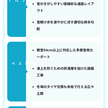
アプローチ
雪かきがしやすい直線的な通路レイア
ウト
雪解け水を速やかに流す適切な排水勾
配
積雪50cm以上に対応した多積雪用カ
ーポート
ペース
凍上を防ぐための防凍層を設けた路盤
工事
冬場のタイヤ交換も余裕で行える広々
土間