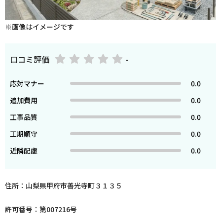
※画像はイメージです
口コミ評価
-
応対マナー
0.0
追加費用
0.0
工事品質
0.0
工期順守
0.0
近隣配慮
0.0
住所：山梨県甲府市善光寺町３１３５
許可番号：第007216号