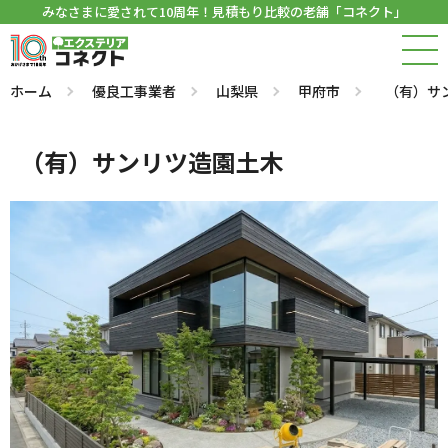
みなさまに愛されて10周年！見積もり比較の老舗「コネクト」
ホーム
優良工事業者
山梨県
甲府市
（有）サ
（有）サンリツ造園土木