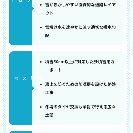
アプローチ
雪かきがしやすい直線的な通路レイア
ウト
雪解け水を速やかに流す適切な排水勾
配
積雪50cm以上に対応した多積雪用カ
ーポート
ペース
凍上を防ぐための防凍層を設けた路盤
工事
冬場のタイヤ交換も余裕で行える広々
土間