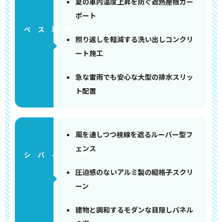
夏の車内温度上昇を防ぐ遮熱屋根カー
ポート
ペース
照り返しを軽減する洗い出しコンクリ
ート施工
急な雷雨でも安心な大型の排水スリッ
ト配置
風を通しつつ視線を遮るルーバー型フ
ェンス
圧迫感のないアルミ製の縦格子スクリ
ーン
建物と調和するモダンな目隠しパネル