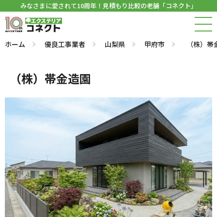
みなさまに愛されて10周年！見積もり比較の老舗「コネクト」
ホーム
優良工事業者
山梨県
甲府市
（株）帯
（株）帯金造園