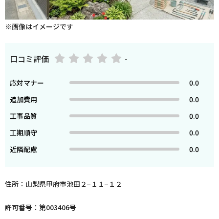
※画像はイメージです
口コミ評価
-
応対マナー
0.0
追加費用
0.0
工事品質
0.0
工期順守
0.0
近隣配慮
0.0
住所：山梨県甲府市池田２−１１−１２
許可番号：第003406号