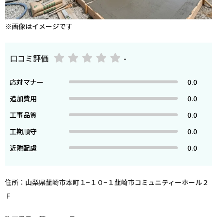
※画像はイメージです
口コミ評価
-
応対マナー
0.0
追加費用
0.0
工事品質
0.0
工期順守
0.0
近隣配慮
0.0
住所：山梨県韮崎市本町１−１０−１韮崎市コミュニティーホール２
Ｆ