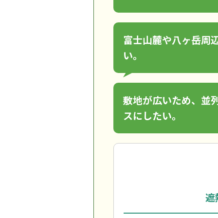
富士山麓や八ヶ岳周
い。
敷地が広いため、並
スにしたい。
遮