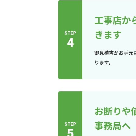
工事店か
きます
STEP
4
御見積書がお手元
ります。
お断りや
事務局へ
STEP
5