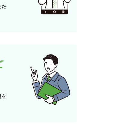
ただ
ご
程を