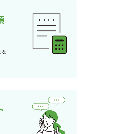
頂
とな
ト