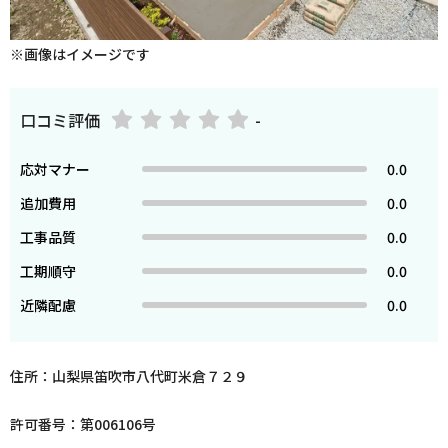
※画像はイメージです
口コミ評価
-
応対マナー
0.0
追加費用
0.0
工事品質
0.0
工期順守
0.0
近隣配慮
0.0
住所：山梨県笛吹市八代町米倉７２９
許可番号：第006106号