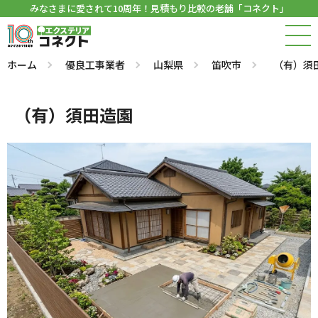
みなさまに愛されて10周年！見積もり比較の老舗「コネクト」
ホーム
優良工事業者
山梨県
笛吹市
（有）須
（有）須田造園